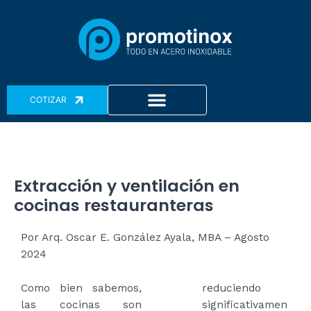
Ir
Navegación
al
de
contenido
entradas
Menu
COTIZAR
Extracción y ventilación en
cocinas restauranteras
Por Arq. Oscar E. González Ayala, MBA – Agosto
2024
Como bien sabemos,
reduciendo
las cocinas son
significativamen