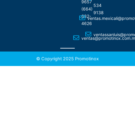
9657
534
(664)
9138
682-
ventas.mexicali@promo
4626
ventassanluis@prom
ventas@promotinox.com.
© Copyright 2025 Promotinox