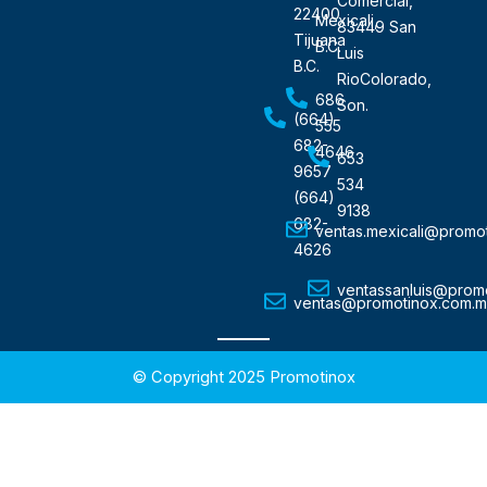
Comercial,
22400
Mexicali,
o
r
i
83449 San
Tijuana
B.C.
Luis
k
a
n
B.C.
RioColorado,
686
Son.
(664)
555
682-
4646
653
9657
534
(664)
9138
682-
ventas.mexicali@promo
4626
ventassanluis@prom
ventas@promotinox.com.
© Copyright 2025 Promotinox