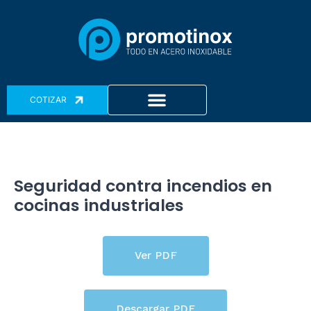
Ir
Navegación
al
de
contenido
entradas
Menu
COTIZAR
Seguridad contra incendios en
cocinas industriales
Ver PDF
Descargar PDF