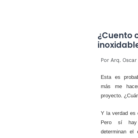
¿Cuento c
inoxidabl
Por Arq. Osca
Esta es proba
más me hacen
proyecto. ¿Cuán
Y la verdad es 
Pero sí hay
determinan el 