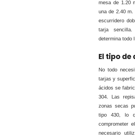
mesa de 1.20 
una de 2.40 m.
escurridero do
tarja sencill
determina todo 
El tipo de
No todo necesi
tarjas y superfi
ácidos se fabric
304. Las repi
zonas secas pu
tipo 430, lo 
comprometer e
necesario util