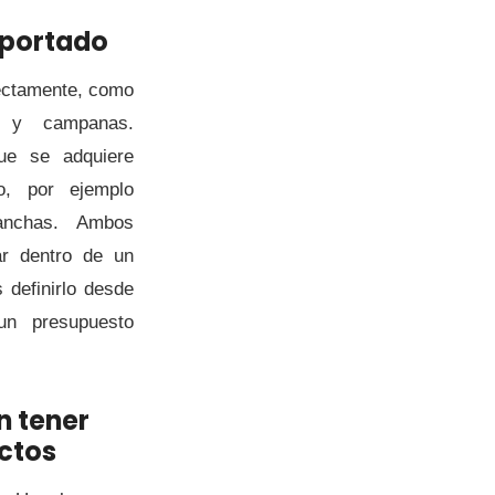
mportado
rectamente, como
s y campanas.
ue se adquiere
o, por ejemplo
lanchas. Ambos
ar dentro de un
 definirlo desde
 un presupuesto
n tener
ctos