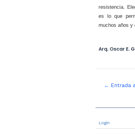
resistencia. El
es lo que per
muchos años y e
Arq. Oscar E. 
←
Entrada a
Login