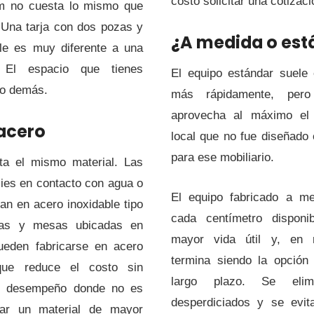
costo solicitar una cotizaci
m no cuesta lo mismo que
 Una tarja con dos pozas y
¿A medida o est
ble es muy diferente a una
a. El espacio que tienes
El equipo estándar suele 
lo demás.
más rápidamente, per
aprovecha al máximo el
 acero
local que no fue diseñado
para ese mobiliario.
ta el mismo material. Las
cies en contacto con agua o
El equipo fabricado a m
an en acero inoxidable tipo
cada centímetro disponi
sas y mesas ubicadas en
mayor vida útil y, en
eden fabricarse en acero
termina siendo la opción
que reduce el costo sin
largo plazo. Se elim
l desempeño donde no es
desperdiciados y se evit
izar un material de mayor