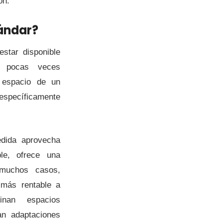
ón.
ándar?
estar disponible
o pocas veces
 espacio de un
 específicamente
edida aprovecha
ble, ofrece una
 muchos casos,
 más rentable a
inan espacios
an adaptaciones