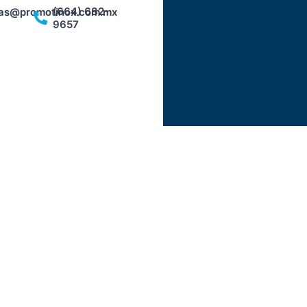
(664) 682-
as@promotinox.com.mx
9657