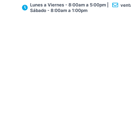
Ir
Navegación
Lunes a Viernes - 8:00am a 5:00pm |
vent
Sábado - 8:00am a 1:00pm
al
de
contenido
entradas