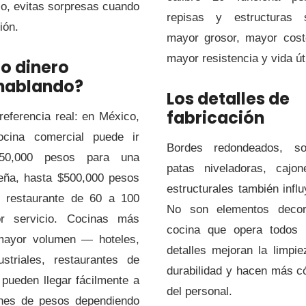
io, evitas sorpresas cuando
repisas y estructuras 
ión.
mayor grosor, mayor cost
mayor resistencia y vida úti
o dinero
hablando?
Los detalles de
fabricación
referencia real: en México,
ocina comercial puede ir
Bordes redondeados, sol
50,000 pesos para una
patas niveladoras, cajo
eña, hasta $500,000 pesos
estructurales también infl
 restaurante de 60 a 100
No son elementos decor
r servicio. Cocinas más
cocina que opera todos 
mayor volumen — hoteles,
detalles mejoran la limpi
striales, restaurantes de
durabilidad y hacen más c
 pueden llegar fácilmente a
del personal.
ones de pesos dependiendo