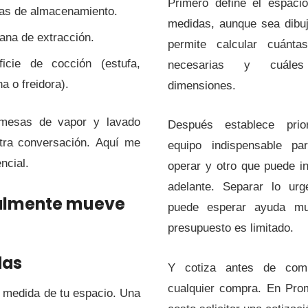
Primero define el espaci
as de almacenamiento.
medidas, aunque sea dibu
na de extracción.
permite calcular cuánta
ficie de cocción (estufa,
necesarias y cuále
a o freidora).
dimensiones.
 mesas de vapor y lavado
Después establece prior
otra conversación. Aquí me
equipo indispensable p
ncial.
operar y otro que puede i
adelante. Separar lo ur
ealmente mueve
puede esperar ayuda m
presupuesto es limitado.
das
Y cotiza antes de com
cualquier compra. En Prom
 medida de tu espacio. Una