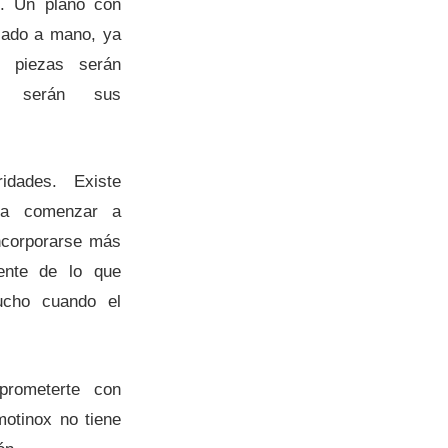
o. Un plano con
jado a mano, ya
s piezas serán
s serán sus
idades. Existe
ara comenzar a
ncorporarse más
gente de lo que
ucho cuando el
prometerte con
otinox no tiene