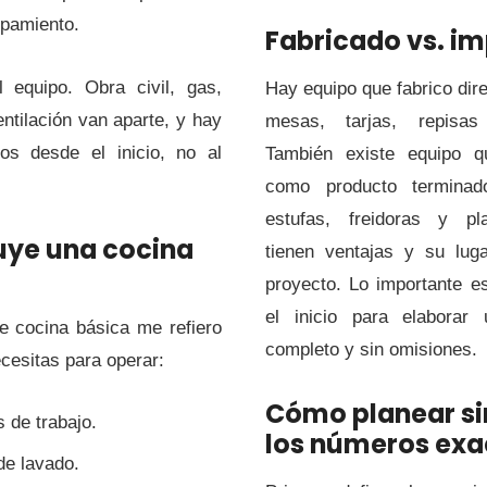
ipamiento.
Fabricado vs. i
 equipo. Obra civil, gas,
Hay equipo que fabrico di
entilación van aparte, y hay
mesas, tarjas, repisa
los desde el inicio, no al
También existe equipo q
como producto terminad
estufas, freidoras y p
uye una cocina
tienen ventajas y su lug
proyecto. Lo importante es
el inicio para elaborar
e cocina básica me refiero
completo y sin omisiones.
cesitas para operar:
Cómo planear si
 de trabajo.
los números exa
de lavado.