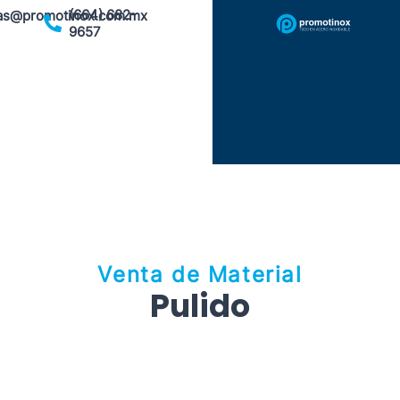
(664) 682-
as@promotinox.com.mx
9657
Venta de Material
Pulido