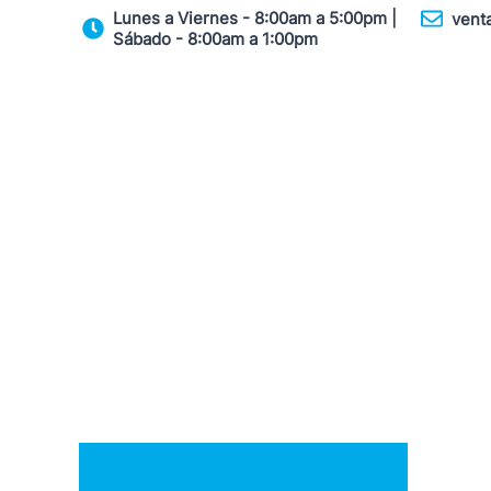
Ir
Lunes a Viernes - 8:00am a 5:00pm |
vent
Sábado - 8:00am a 1:00pm
al
contenido