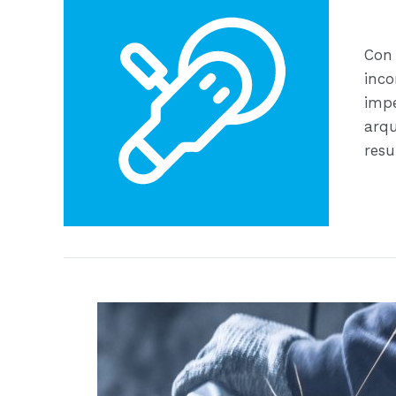
Con 
inco
impe
arqu
resu