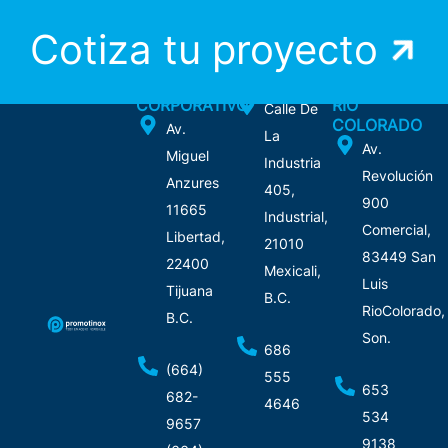
Cotiza tu proyecto
TIJUANA
MEXICALI
SAN LUIS
CORPORATIVO
RIO
Calle De
COLORADO
Av.
La
Av.
Miguel
Industria
Revolución
Anzures
405,
900
11665
Industrial,
Comercial,
Libertad,
21010
83449 San
22400
Mexicali,
Luis
Tijuana
B.C.
RioColorado,
B.C.
Son.
686
(664)
555
653
682-
4646
534
9657
9138